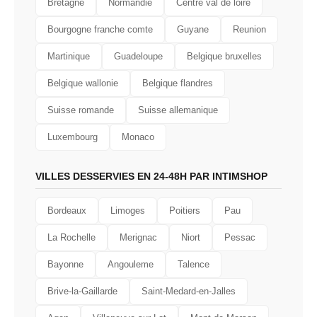
Bretagne
Normandie
Centre val de loire
Bourgogne franche comte
Guyane
Reunion
Martinique
Guadeloupe
Belgique bruxelles
Belgique wallonie
Belgique flandres
Suisse romande
Suisse allemanique
Luxembourg
Monaco
VILLES DESSERVIES EN 24-48H PAR INTIMSHOP
Bordeaux
Limoges
Poitiers
Pau
La Rochelle
Merignac
Niort
Pessac
Bayonne
Angouleme
Talence
Brive-la-Gaillarde
Saint-Medard-en-Jalles