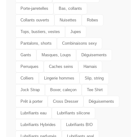
Porte-jarretelles
Bas, collants
Collants ouverts
Nuisettes
Robes
Tops, bustiers, vestes
Jupes
Pantalons, shorts
Combinaisons sexy
Gants
Masques, Loups
Déguisements
Perruques
Caches seins
Harnais
Colliers
Lingerie hommes
Slip, string
Jock Strap
Boxer, caleçon
Tee Shirt
Prêt à porter
Cross Dresser
Déguisements
Lubrifiants eau
Lubrifiants silicone
Lubrifiants Hybrides
Lubrifiants BIO
Lubrifiants parfumés
Lubrifiants anal