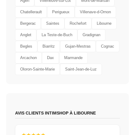
Agen
Villeneuve-sur-Lot
Mont-de-Marsan
Chatellerault
Perigueux
Villenave-d-Ornon
Bergerac
Saintes
Rochefort
Libourne
Anglet
La Teste-de-Buch
Gradignan
Begles
Biarritz
Gujan-Mestras
Cognac
Arcachon
Dax
Marmande
Oloron-Sainte-Marie
Saint-Jean-de-Luz
AVIS CLIENTS INTIMSHOP À LIBOURNE
★★★★★