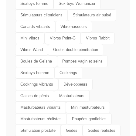
Sextoys femme
Sex-toys Womanizer
Stimulateurs clitoridiens
Stimulateurs air pulsé
Canards vibrants
Vibromasseurs
Mini vibros
Vibros Point-G
Vibros Rabbit
Vibros Wand
Godes double pénétration
Boules de Geïsha
Pompes vagin et seins
Sextoys homme
Cockrings
Cockrings vibrants
Développeurs
Gaines de pénis
Masturbateurs
Masturbateurs vibrants
Mini masturbateurs
Masturbateurs réalistes
Poupées gonflables
Stimulation prostate
Godes
Godes réalistes