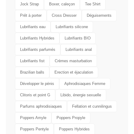
Jock Strap
Boxer, caleçon
Tee Shirt
Prêt à porter
Cross Dresser
Déguisements
Lubrifiants eau
Lubrifiants silicone
Lubrifiants Hybrides
Lubrifiants BIO
Lubrifiants parfumés
Lubrifiants anal
Lubrifiants fist
Crèmes masturbation
Brazilian balls
Erection et éjaculation
Développer le pénis
Aphrodisiaques Femme
Clitoris et point G
Libido, énergie sexuelle
Parfums aphrodisiaques
Fellation et cunnilingus
Poppers Amyle
Poppers Propyle
Poppers Pentyle
Poppers Hybrides