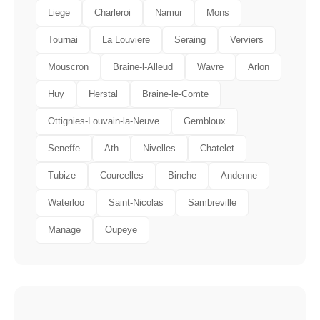
Liege
Charleroi
Namur
Mons
Tournai
La Louviere
Seraing
Verviers
Mouscron
Braine-l-Alleud
Wavre
Arlon
Huy
Herstal
Braine-le-Comte
Ottignies-Louvain-la-Neuve
Gembloux
Seneffe
Ath
Nivelles
Chatelet
Tubize
Courcelles
Binche
Andenne
Waterloo
Saint-Nicolas
Sambreville
Manage
Oupeye